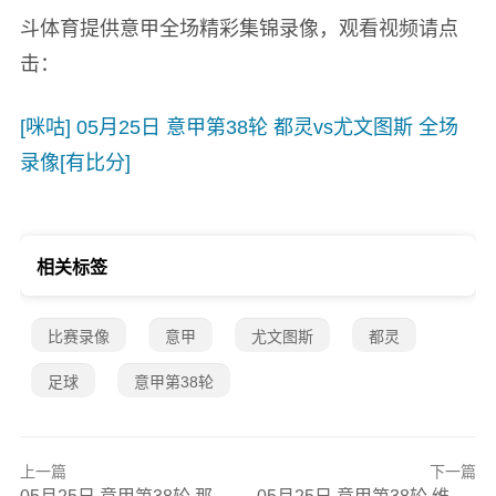
斗体育提供意甲全场精彩集锦录像，观看视频请点
击：
[咪咕] 05月25日 意甲第38轮 都灵vs尤文图斯 全场
录像[有比分]
相关标签
比赛录像
意甲
尤文图斯
都灵
足球
意甲第38轮
上一篇
下一篇