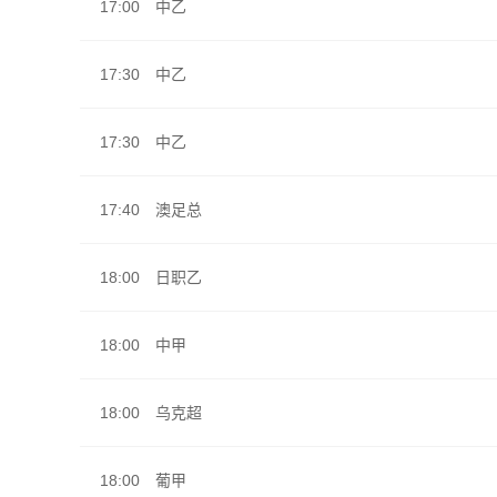
17:00
中乙
17:30
中乙
17:30
中乙
17:40
澳足总
18:00
日职乙
18:00
中甲
18:00
乌克超
18:00
葡甲