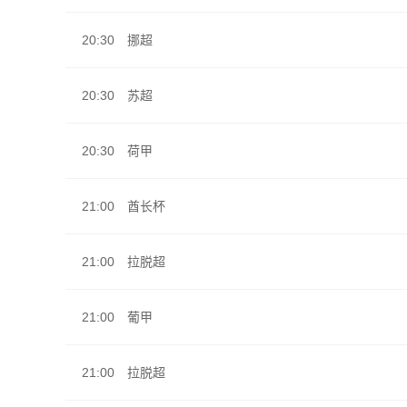
20:30
挪超
20:30
苏超
20:30
荷甲
21:00
酋长杯
21:00
拉脱超
21:00
葡甲
21:00
拉脱超