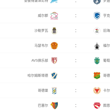
:
圣彼得堡泽尼特
罗迪
:
威尔郡
亨克
:
沙勒罗瓦
旧海
:
马瑟韦尔
福尔
:
AVS俱乐部
葡萄
:
哈尔姆斯塔德
哥德
:
哥德堡
卡尔
:
巴塞尔
图恩