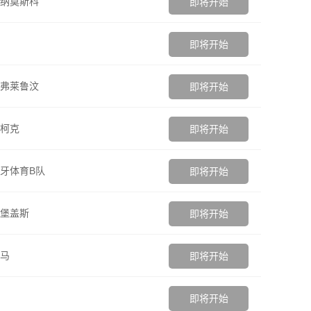
纳莫斯科
即将开始
即将开始
弗莱鲁汶
即将开始
柯克
即将开始
牙体育B队
即将开始
堡盖斯
即将开始
马
即将开始
即将开始