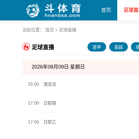
首页
足球直
当前位置：
首页
>
足球直播
足球直播
意甲
英超
2026年08月09日 星期日
15:00
澳足总
17:00
日职联
17:00
日职乙