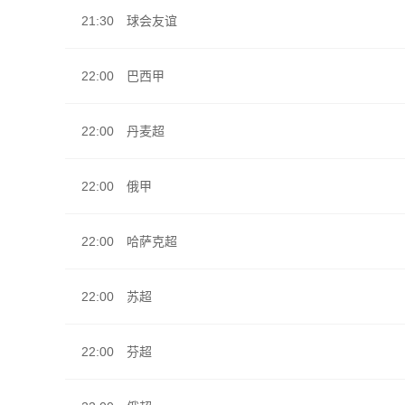
21:30
球会友谊
22:00
巴西甲
22:00
丹麦超
22:00
俄甲
22:00
哈萨克超
22:00
苏超
22:00
芬超