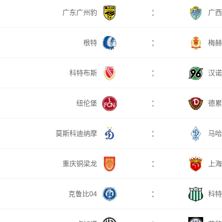
:
广东广州豹
广西
:
根特
梅赫
:
科特布斯
汉诺
:
纽伦堡
德累
:
莫斯科迪纳摩
马哈
:
重庆铜梁龙
上海
:
克鲁比04
科特