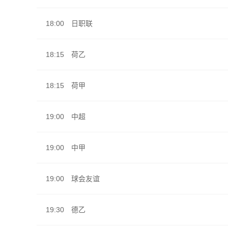
18:00
日职联
18:15
荷乙
18:15
荷甲
19:00
中超
19:00
中甲
19:00
球会友谊
19:30
德乙