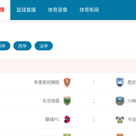
播
篮球直播
体育录像
体育新闻
德甲
西甲
法甲
:
布里斯班狮吼
悉尼
:
东京绿茵
川崎
:
磐城FC
今治