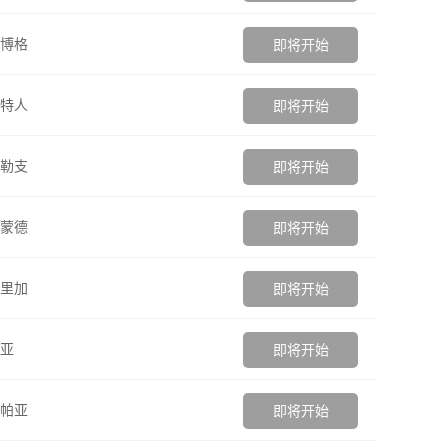
博格
即将开始
特人
即将开始
勒支
即将开始
蒙德
即将开始
里加
即将开始
亚
即将开始
帕亚
即将开始