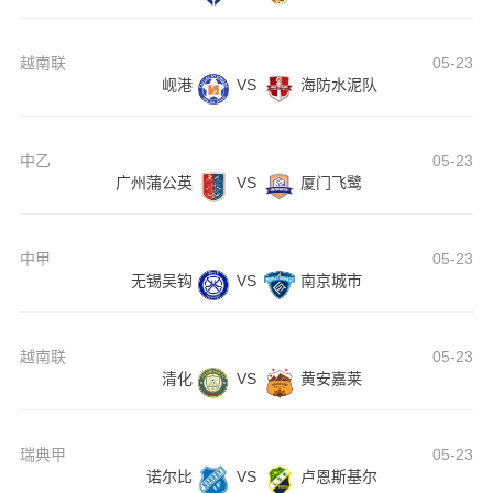
越南联
05-23
岘港
VS
海防水泥队
中乙
05-23
广州蒲公英
VS
厦门飞鹭
中甲
05-23
无锡吴钩
VS
南京城市
越南联
05-23
清化
VS
黄安嘉莱
瑞典甲
05-23
诺尔比
VS
卢恩斯基尔