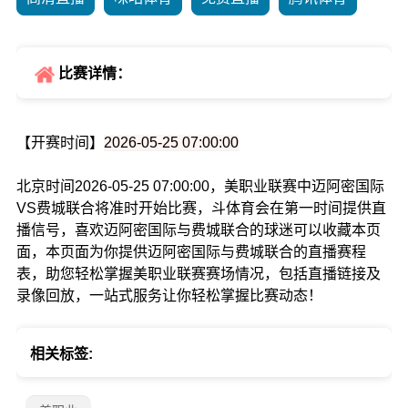
比赛详情：
【开赛时间】
2026-05-25 07:00:00
北京时间2026-05-25 07:00:00，美职业联赛中迈阿密国际
VS费城联合将准时开始比赛，斗体育会在第一时间提供直
播信号，喜欢迈阿密国际与费城联合的球迷可以收藏本页
面，本页面为你提供迈阿密国际与费城联合的直播赛程
表，助您轻松掌握美职业联赛赛场情况，包括直播链接及
录像回放，一站式服务让你轻松掌握比赛动态！
相关标签: