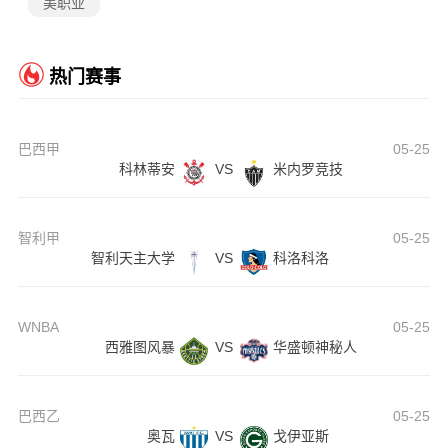
美职业
热门赛事
巴西甲
05-25
科林蒂安
VS
米内罗竞技
智利甲
05-25
智利天主大学
VS
科洛科洛
WNBA
05-25
西雅图风暴
VS
华盛顿神秘人
巴西乙
05-25
奥瓦
VS
戈伊亚斯