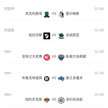
阿篮甲
01-08
其克利斯塔
VS
基尔梅斯
阿篮联
01-08
柏拉坦斯
VS
吉纳西亚
NBA
01-08
亚特兰大老鹰
VS
新奥尔良鹈鹕
NBA
01-08
布鲁克林篮网
VS
奥兰多魔术
NBA
01-08
纽约尼克斯
VS
洛杉矶快船