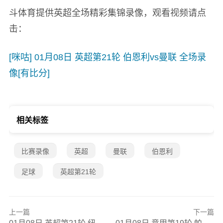
斗体育提供英超全场精彩集锦录像，观看视频请点
击：
[咪咕] 01月08日 英超第21轮 伯恩利vs曼联 全场录
像[有比分]
相关标签
比赛录像
英超
曼联
伯恩利
足球
英超第21轮
上一篇
下一篇