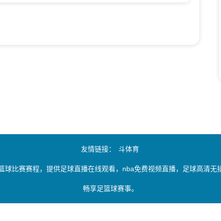
友情链接：
斗体育
篮球比赛赛程，提供足球直播在线观看，nba免费视频直播，足球高清
畅享足篮球赛事。
由用户收集或从搜索引擎搜索整理获得，如有侵犯您的权益请通知我们，