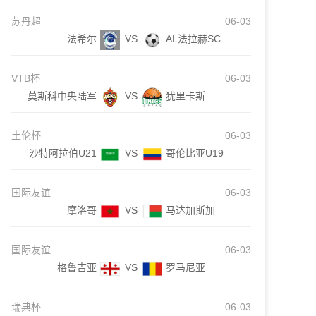
苏丹超
06-03
法希尔
VS
AL法拉赫SC
VTB杯
06-03
莫斯科中央陆军
VS
犹里卡斯
土伦杯
06-03
沙特阿拉伯U21
VS
哥伦比亚U19
国际友谊
06-03
摩洛哥
VS
马达加斯加
国际友谊
06-03
格鲁吉亚
VS
罗马尼亚
瑞典杯
06-03