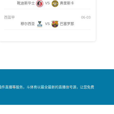
靴迪斯华士
VS
弗里斯卡
西篮甲
06-03
穆尔西亚
VS
巴塞罗那
无插件直播等服务，斗体育以最全最新的直播信号源，让您免费
我们会第一时间处理，谢谢。