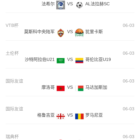
法希尔
VS
AL法拉赫SC
VTB杯
06-03
莫斯科中央陆军
VS
犹里卡斯
土伦杯
06-03
沙特阿拉伯U21
VS
哥伦比亚U19
国际友谊
06-03
摩洛哥
VS
马达加斯加
国际友谊
06-03
格鲁吉亚
VS
罗马尼亚
瑞典杯
06-03