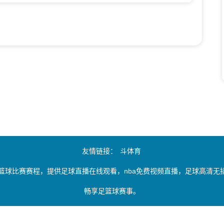
友情链接：
斗体育
篮球比赛赛程，提供足球直播在线观看，nba免费视频直播，足球高清
畅享足篮球赛事。
由用户收集或从搜索引擎搜索整理获得，如有侵犯您的权益请通知我们，