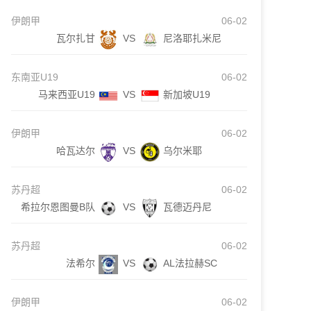
伊朗甲
06-02
瓦尔扎甘
VS
尼洛耶扎米尼
东南亚U19
06-02
马来西亚U19
VS
新加坡U19
伊朗甲
06-02
哈瓦达尔
VS
乌尔米耶
苏丹超
06-02
希拉尔恩图曼B队
VS
瓦德迈丹尼
苏丹超
06-02
法希尔
VS
AL法拉赫SC
伊朗甲
06-02