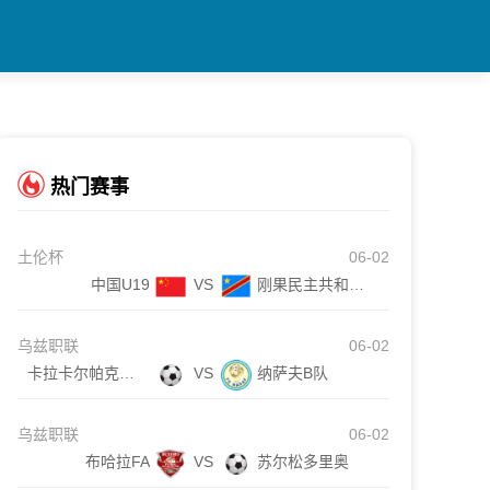
热门赛事
土伦杯
06-02
中国U19
VS
刚果民主共和国U23
乌兹职联
06-02
卡拉卡尔帕克斯坦FA
VS
纳萨夫B队
乌兹职联
06-02
布哈拉FA
VS
苏尔松多里奥