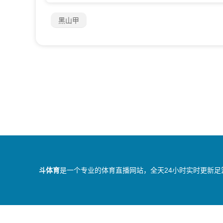
黑山甲
斗体育
是一个专业的体育直播网站，全天24小时实时更新足
所有直播信号和视频录像均