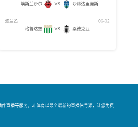
埃斯兰沙尔
VS
沙赫达里诺斯哈尔
波兰乙
06-02
格鲁达兹
VS
桑德克亚
无插件直播等服务，斗体育以最全最新的直播信号源，让您免费
我们会第一时间处理，谢谢。