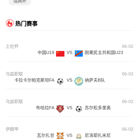
瑞典杯
热门赛事
土伦杯
06-02
中国U19
VS
刚果民主共和国U23
乌兹职联
06-02
卡拉卡尔帕克斯坦FA
VS
纳萨夫B队
乌兹职联
06-02
布哈拉FA
VS
苏尔松多里奥
伊朗甲
06-02
瓦尔扎甘
VS
尼洛耶扎米尼