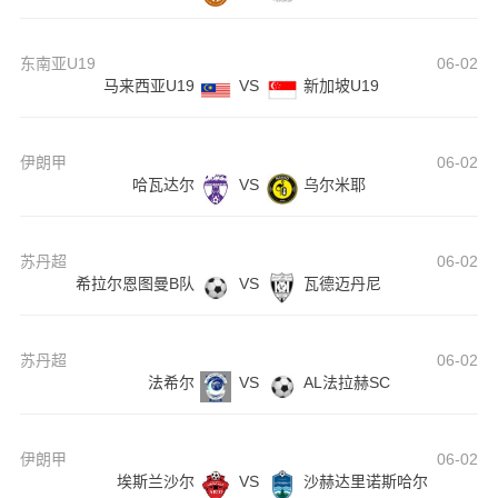
东南亚U19
06-02
马来西亚U19
VS
新加坡U19
伊朗甲
06-02
哈瓦达尔
VS
乌尔米耶
苏丹超
06-02
希拉尔恩图曼B队
VS
瓦德迈丹尼
苏丹超
06-02
法希尔
VS
AL法拉赫SC
伊朗甲
06-02
埃斯兰沙尔
VS
沙赫达里诺斯哈尔