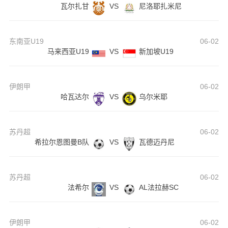
瓦尔扎甘
VS
尼洛耶扎米尼
东南亚U19
06-02
马来西亚U19
VS
新加坡U19
伊朗甲
06-02
哈瓦达尔
VS
乌尔米耶
苏丹超
06-02
希拉尔恩图曼B队
VS
瓦德迈丹尼
苏丹超
06-02
法希尔
VS
AL法拉赫SC
伊朗甲
06-02