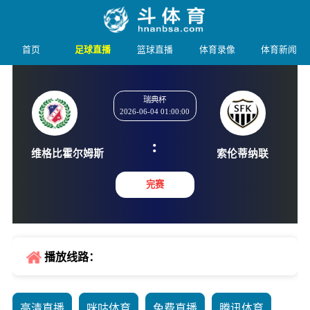
首页
足球直播
篮球直播
体育录像
体育新闻
瑞典杯
2026-06-04 01:00:00
:
维格比霍尔姆斯
索伦蒂
完赛
播放线路：
高清直播
咪咕体育
免费直播
腾讯体育