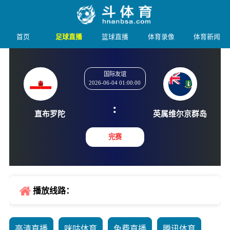
首页
足球直播
篮球直播
体育录像
体育新闻
国际友谊
2026-06-04 01:00:00
:
直布罗陀
英属维尔
完赛
播放线路：
高清直播
咪咕体育
免费直播
腾讯体育