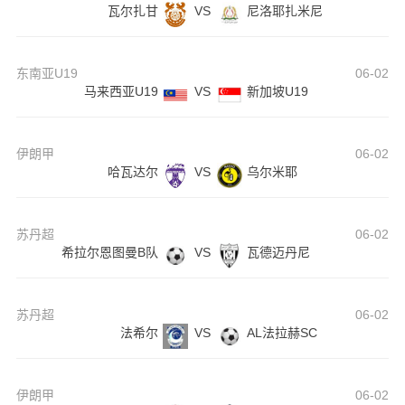
瓦尔扎甘
VS
尼洛耶扎米尼
东南亚U19
06-02
马来西亚U19
VS
新加坡U19
伊朗甲
06-02
哈瓦达尔
VS
乌尔米耶
苏丹超
06-02
希拉尔恩图曼B队
VS
瓦德迈丹尼
苏丹超
06-02
法希尔
VS
AL法拉赫SC
伊朗甲
06-02