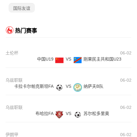
国际友谊
热门赛事
土伦杯
06-02
中国U19
VS
刚果民主共和国U23
乌兹职联
06-02
卡拉卡尔帕克斯坦FA
VS
纳萨夫B队
乌兹职联
06-02
布哈拉FA
VS
苏尔松多里奥
伊朗甲
06-02