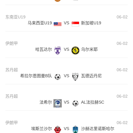
东南亚U19
06-02
马来西亚U19
VS
新加坡U19
伊朗甲
06-02
哈瓦达尔
VS
乌尔米耶
苏丹超
06-02
希拉尔恩图曼B队
VS
瓦德迈丹尼
苏丹超
06-02
法希尔
VS
AL法拉赫SC
伊朗甲
06-02
埃斯兰沙尔
VS
沙赫达里诺斯哈尔