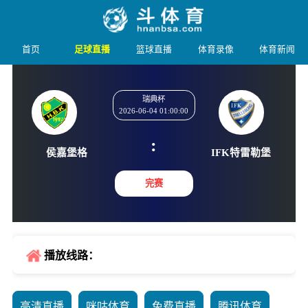
首页
足球直播
篮球直播
体育录像
体育新闻
瑞典杯
2026-06-04 01:00:00
:
侯嘉堡格
IFK特
完赛
播放线路：
高清直播
咪咕体育
免费直播
腾讯体育