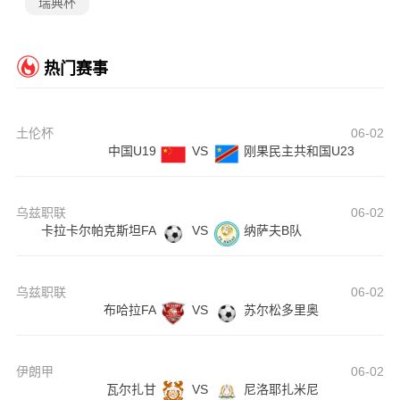
瑞典杯
热门赛事
土伦杯
06-02
中国U19
VS
刚果民主共和国U23
乌兹职联
06-02
卡拉卡尔帕克斯坦FA
VS
纳萨夫B队
乌兹职联
06-02
布哈拉FA
VS
苏尔松多里奥
伊朗甲
06-02
瓦尔扎甘
VS
尼洛耶扎米尼