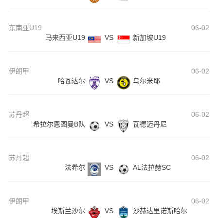
东南亚U19
06-02
马来西亚U19
VS
新加坡U19
伊朗甲
06-02
哈瓦达尔
VS
乌尔米耶
苏丹超
06-02
希拉尔恩图曼B队
VS
瓦德迈丹尼
苏丹超
06-02
法希尔
VS
AL法拉赫SC
伊朗甲
06-02
埃斯兰沙尔
VS
沙赫达里诺斯哈尔