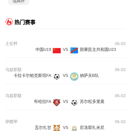
瑞典杯
热门赛事
土伦杯
06-02
中国U19
VS
刚果民主共和国U23
乌兹职联
06-02
卡拉卡尔帕克斯坦FA
VS
纳萨夫B队
乌兹职联
06-02
布哈拉FA
VS
苏尔松多里奥
伊朗甲
06-02
瓦尔扎甘
VS
尼洛耶扎米尼