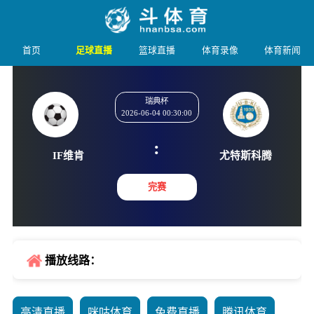
首页
足球直播
篮球直播
体育录像
体育新闻
瑞典杯
2026-06-04 00:30:00
:
IF维肯
尤特斯
完赛
播放线路：
高清直播
咪咕体育
免费直播
腾讯体育