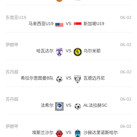
东南亚U19
06-02
马来西亚U19
VS
新加坡U19
伊朗甲
06-02
哈瓦达尔
VS
乌尔米耶
苏丹超
06-02
希拉尔恩图曼B队
VS
瓦德迈丹尼
苏丹超
06-02
法希尔
VS
AL法拉赫SC
伊朗甲
06-02
埃斯兰沙尔
VS
沙赫达里诺斯哈尔