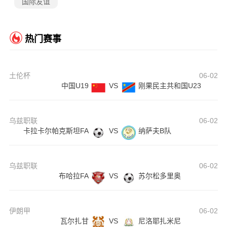
国际友谊
热门赛事
土伦杯
06-02
中国U19
VS
刚果民主共和国U23
乌兹职联
06-02
卡拉卡尔帕克斯坦FA
VS
纳萨夫B队
乌兹职联
06-02
布哈拉FA
VS
苏尔松多里奥
伊朗甲
06-02
瓦尔扎甘
VS
尼洛耶扎米尼