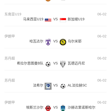
东南亚U19
06-02
马来西亚U19
VS
新加坡U19
伊朗甲
06-02
哈瓦达尔
VS
乌尔米耶
苏丹超
06-02
希拉尔恩图曼B队
VS
瓦德迈丹尼
苏丹超
06-02
法希尔
VS
AL法拉赫SC
伊朗甲
06-02
埃斯兰沙尔
VS
沙赫达里诺斯哈尔