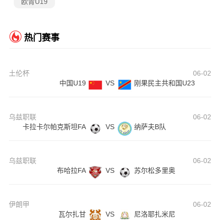
欧青U19
热门赛事
土伦杯
06-02
中国U19
VS
刚果民主共和国U23
乌兹职联
06-02
卡拉卡尔帕克斯坦FA
VS
纳萨夫B队
乌兹职联
06-02
布哈拉FA
VS
苏尔松多里奥
伊朗甲
06-02
瓦尔扎甘
VS
尼洛耶扎米尼