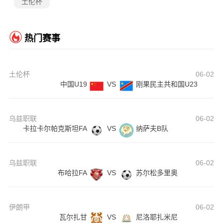
土伦杯
热门赛事
土伦杯
06-02
中国U19
VS
刚果民主共和国U23
乌兹职联
06-02
卡拉卡尔帕克斯坦FA
VS
纳萨夫B队
乌兹职联
06-02
布哈拉FA
VS
苏尔松多里奥
伊朗甲
06-02
瓦尔扎甘
VS
尼洛耶扎米尼