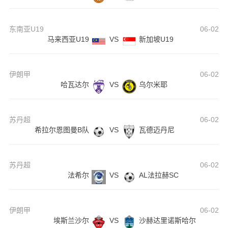
东南亚U19
06-02
马来西亚U19
VS
新加坡U19
伊朗甲
06-02
哈瓦达尔
VS
乌尔米耶
苏丹超
06-02
希拉尔恩图曼B队
VS
瓦德迈丹尼
苏丹超
06-02
法希尔
VS
AL法拉赫SC
伊朗甲
06-02
埃斯兰沙尔
VS
沙赫达里诺斯哈尔