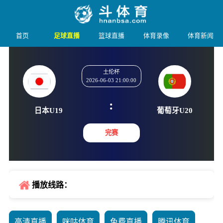
首页
足球直播
篮球直播
体育录像
体育新闻
土伦杯
2026-06-03 21:00:00
:
日本U19
葡萄牙U
完赛
播放线路：
高清直播
咪咕体育
免费直播
腾讯体育