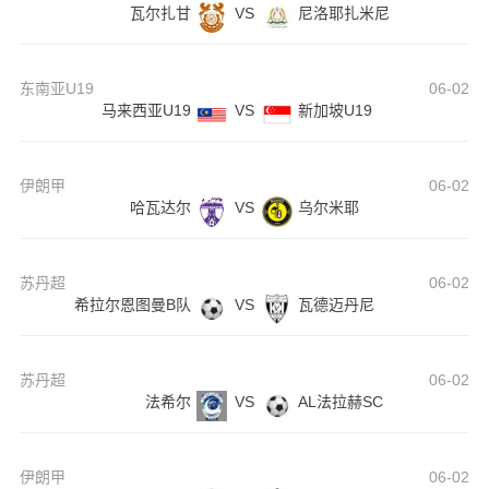
瓦尔扎甘
VS
尼洛耶扎米尼
东南亚U19
06-02
马来西亚U19
VS
新加坡U19
伊朗甲
06-02
哈瓦达尔
VS
乌尔米耶
苏丹超
06-02
希拉尔恩图曼B队
VS
瓦德迈丹尼
苏丹超
06-02
法希尔
VS
AL法拉赫SC
伊朗甲
06-02