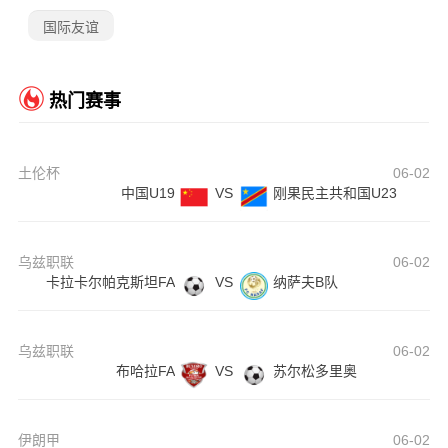
国际友谊
热门赛事
土伦杯
06-02
中国U19
VS
刚果民主共和国U23
乌兹职联
06-02
卡拉卡尔帕克斯坦FA
VS
纳萨夫B队
乌兹职联
06-02
布哈拉FA
VS
苏尔松多里奥
伊朗甲
06-02