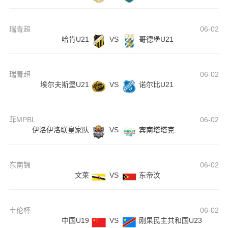
瑞青超
06-02
哈肯U21
VS
哥德堡U21
瑞青超
06-02
埃尔夫斯堡U21
VS
诺尔比U21
菲MPBL
06-02
伊洛伊洛联皇家队
VS
宾南塔塔克
东南锦
06-02
文莱
VS
东帝汶
土伦杯
06-02
中国U19
VS
刚果民主共和国U23