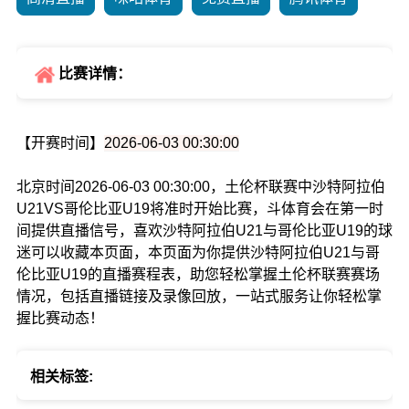
比赛详情：
【开赛时间】
2026-06-03 00:30:00
北京时间2026-06-03 00:30:00，土伦杯联赛中沙特阿拉伯
U21VS哥伦比亚U19将准时开始比赛，斗体育会在第一时
间提供直播信号，喜欢沙特阿拉伯U21与哥伦比亚U19的球
迷可以收藏本页面，本页面为你提供沙特阿拉伯U21与哥
伦比亚U19的直播赛程表，助您轻松掌握土伦杯联赛赛场
情况，包括直播链接及录像回放，一站式服务让你轻松掌
握比赛动态！
相关标签: