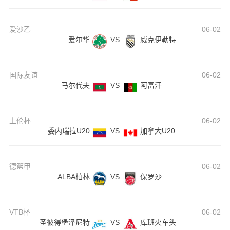
爱沙乙
06-02
爱尔华
VS
威克伊勒特
国际友谊
06-02
马尔代夫
VS
阿富汗
土伦杯
06-02
委内瑞拉U20
VS
加拿大U20
德篮甲
06-02
ALBA柏林
VS
保罗沙
VTB杯
06-02
圣彼得堡泽尼特
VS
库班火车头