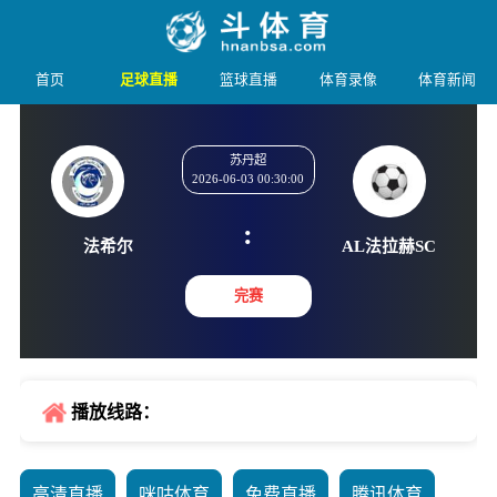
首页
足球直播
篮球直播
体育录像
体育新闻
苏丹超
2026-06-03 00:30:00
:
法希尔
AL法拉
完赛
播放线路：
高清直播
咪咕体育
免费直播
腾讯体育