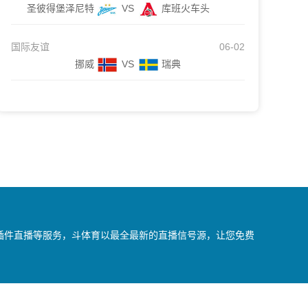
圣彼得堡泽尼特
VS
库班火车头
国际友谊
06-02
挪威
VS
瑞典
无插件直播等服务，斗体育以最全最新的直播信号源，让您免费
我们会第一时间处理，谢谢。