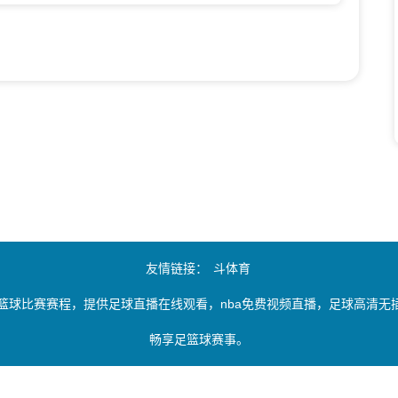
友情链接：
斗体育
篮球比赛赛程，提供足球直播在线观看，nba免费视频直播，足球高清
畅享足篮球赛事。
由用户收集或从搜索引擎搜索整理获得，如有侵犯您的权益请通知我们，