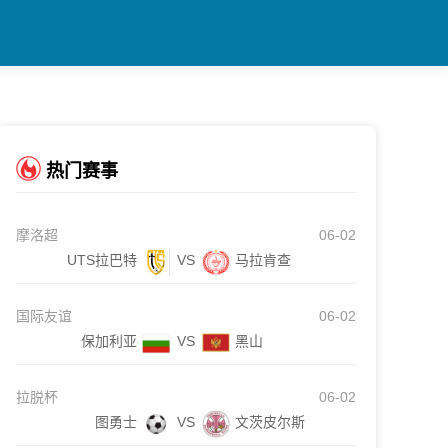
热门赛事
摩洛超
06-02
UTS拉巴特
VS
马拉肯查
国际友谊
06-02
保加利亚
VS
黑山
拉脱杯
06-02
图勇士
VS
文茨皮尔斯