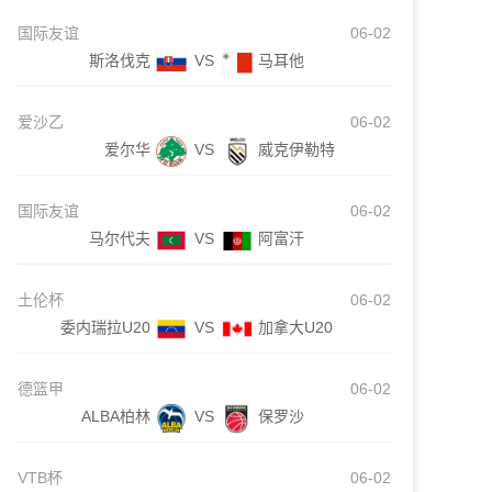
国际友谊
06-02
斯洛伐克
VS
马耳他
爱沙乙
06-02
爱尔华
VS
威克伊勒特
国际友谊
06-02
马尔代夫
VS
阿富汗
土伦杯
06-02
委内瑞拉U20
VS
加拿大U20
德篮甲
06-02
ALBA柏林
VS
保罗沙
VTB杯
06-02