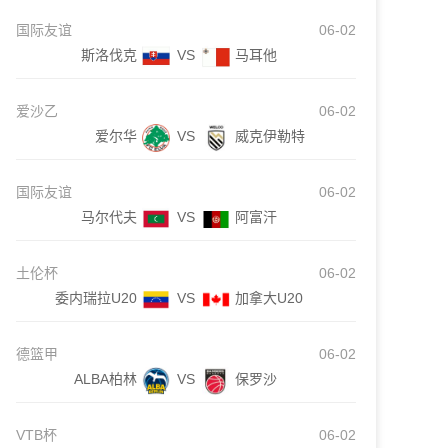
国际友谊
06-02
斯洛伐克
VS
马耳他
爱沙乙
06-02
爱尔华
VS
威克伊勒特
国际友谊
06-02
马尔代夫
VS
阿富汗
土伦杯
06-02
委内瑞拉U20
VS
加拿大U20
德篮甲
06-02
ALBA柏林
VS
保罗沙
VTB杯
06-02