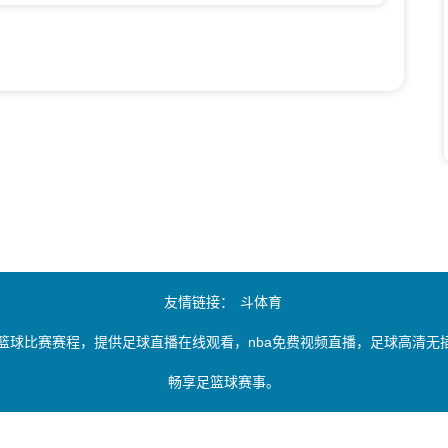
友情链接：
斗体育
篮球比赛赛程，提供足球直播在线观看，nba免费视频直播，足球高清
畅享足篮球赛事。
由用户收集或从搜索引擎搜索整理获得，如有侵犯您的权益请通知我们，