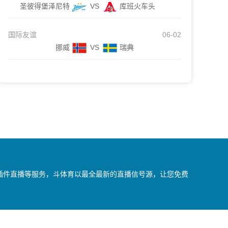
圣彼得堡泽尼特
VS
库班火车头
国际友谊
06-02
挪威
VS
瑞典
无插件直播等服务，斗体育以最全最新的直播信号源，让您免费
我们会第一时间处理，谢谢。