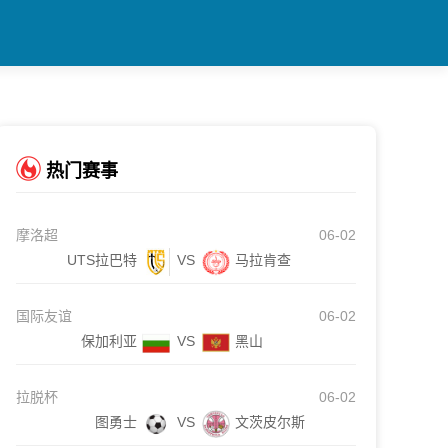
热门赛事
摩洛超
06-02
UTS拉巴特
VS
马拉肯查
国际友谊
06-02
保加利亚
VS
黑山
拉脱杯
06-02
图勇士
VS
文茨皮尔斯