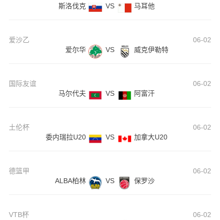
斯洛伐克
VS
马耳他
爱沙乙
06-02
爱尔华
VS
威克伊勒特
国际友谊
06-02
马尔代夫
VS
阿富汗
土伦杯
06-02
委内瑞拉U20
VS
加拿大U20
德篮甲
06-02
ALBA柏林
VS
保罗沙
VTB杯
06-02