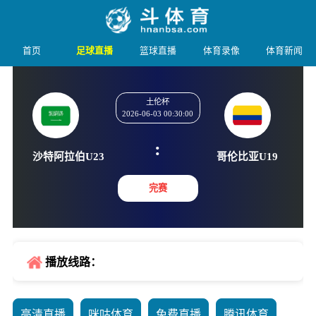
首页
足球直播
篮球直播
体育录像
体育新闻
土伦杯
2026-06-03 00:30:00
:
沙特阿拉伯U23
哥伦比亚
完赛
播放线路：
高清直播
咪咕体育
免费直播
腾讯体育