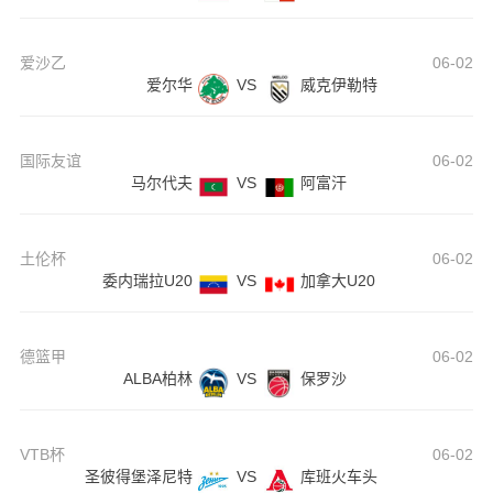
爱沙乙
06-02
爱尔华
VS
威克伊勒特
国际友谊
06-02
马尔代夫
VS
阿富汗
土伦杯
06-02
委内瑞拉U20
VS
加拿大U20
德篮甲
06-02
ALBA柏林
VS
保罗沙
VTB杯
06-02
圣彼得堡泽尼特
VS
库班火车头