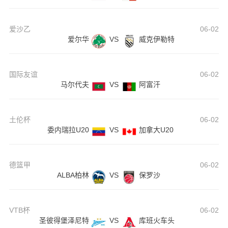
爱沙乙
06-02
爱尔华
VS
威克伊勒特
国际友谊
06-02
马尔代夫
VS
阿富汗
土伦杯
06-02
委内瑞拉U20
VS
加拿大U20
德篮甲
06-02
ALBA柏林
VS
保罗沙
VTB杯
06-02
圣彼得堡泽尼特
VS
库班火车头