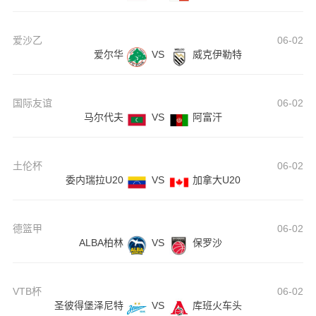
爱沙乙
06-02
爱尔华
VS
威克伊勒特
国际友谊
06-02
马尔代夫
VS
阿富汗
土伦杯
06-02
委内瑞拉U20
VS
加拿大U20
德篮甲
06-02
ALBA柏林
VS
保罗沙
VTB杯
06-02
圣彼得堡泽尼特
VS
库班火车头