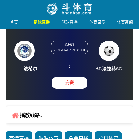
首页
足球直播
篮球直播
体育录像
体育新闻
苏丹超
2026-06-02 21:45:00
:
法希尔
AL法拉
完赛
播放线路：
高清直播
咪咕体育
免费直播
腾讯体育