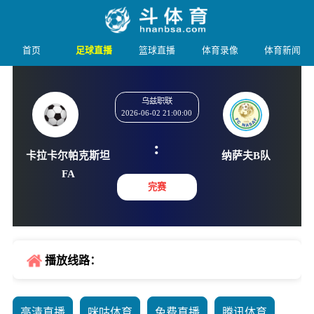
首页
足球直播
篮球直播
体育录像
体育新闻
乌兹职联
2026-06-02 21:00:00
:
卡拉卡尔帕克斯坦
纳萨夫
FA
完赛
播放线路：
高清直播
咪咕体育
免费直播
腾讯体育