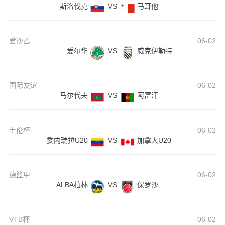
斯洛伐克
VS
马耳他
爱沙乙
06-02
爱尔华
VS
威克伊勒特
国际友谊
06-02
马尔代夫
VS
阿富汗
土伦杯
06-02
委内瑞拉U20
VS
加拿大U20
德篮甲
06-02
ALBA柏林
VS
保罗沙
VTB杯
06-02