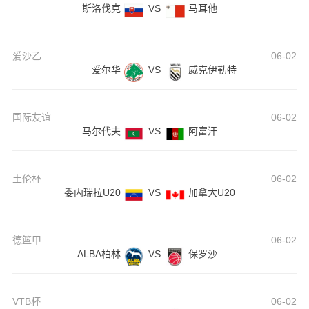
斯洛伐克
VS
马耳他
爱沙乙
06-02
爱尔华
VS
威克伊勒特
国际友谊
06-02
马尔代夫
VS
阿富汗
土伦杯
06-02
委内瑞拉U20
VS
加拿大U20
德篮甲
06-02
ALBA柏林
VS
保罗沙
VTB杯
06-02