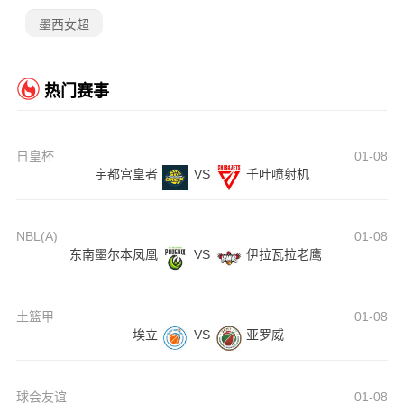
墨西女超
热门赛事
日皇杯
01-08
宇都宫皇者
VS
千叶喷射机
NBL(A)
01-08
东南墨尔本凤凰
VS
伊拉瓦拉老鹰
土篮甲
01-08
埃立
VS
亚罗威
球会友谊
01-08