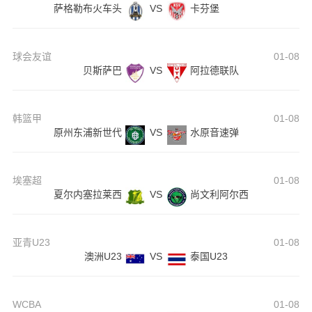
萨格勒布火车头
VS
卡芬堡
球会友谊
01-08
贝斯萨巴
VS
阿拉德联队
韩篮甲
01-08
原州东浦新世代
VS
水原音速弹
埃塞超
01-08
夏尔内塞拉莱西
VS
尚文利阿尔西
亚青U23
01-08
澳洲U23
VS
泰国U23
WCBA
01-08