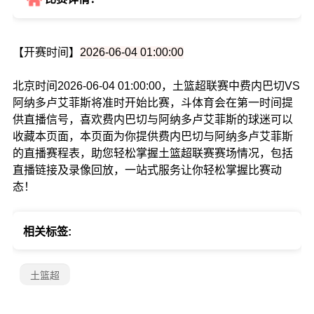
【开赛时间】
2026-06-04 01:00:00
北京时间2026-06-04 01:00:00，土篮超联赛中费内巴切VS
阿纳多卢艾菲斯将准时开始比赛，斗体育会在第一时间提
供直播信号，喜欢费内巴切与阿纳多卢艾菲斯的球迷可以
收藏本页面，本页面为你提供费内巴切与阿纳多卢艾菲斯
的直播赛程表，助您轻松掌握土篮超联赛赛场情况，包括
直播链接及录像回放，一站式服务让你轻松掌握比赛动
态！
相关标签:
土篮超