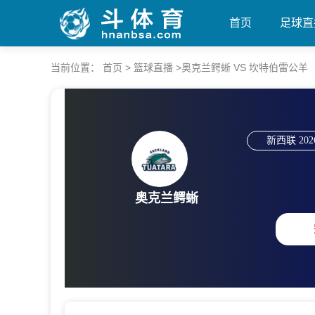
首页
足球直
当前位置：
首页
>
篮球直播
>
奥克兰鳄蜥 VS 坎特伯雷公羊 【202
新西联
202
奥克兰鳄蜥