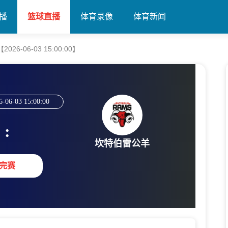
播
篮球直播
体育录像
体育新闻
6-06-03 15:00:00】
6-06-03 15:00:00
:
坎特伯雷公羊
完赛