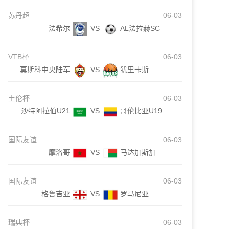
苏丹超
06-03
法希尔
VS
AL法拉赫SC
VTB杯
06-03
莫斯科中央陆军
VS
犹里卡斯
土伦杯
06-03
沙特阿拉伯U21
VS
哥伦比亚U19
国际友谊
06-03
摩洛哥
VS
马达加斯加
国际友谊
06-03
格鲁吉亚
VS
罗马尼亚
瑞典杯
06-03