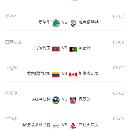
爱沙乙
06-02
爱尔华
VS
威克伊勒特
国际友谊
06-02
马尔代夫
VS
阿富汗
土伦杯
06-02
委内瑞拉U20
VS
加拿大U20
德篮甲
06-02
ALBA柏林
VS
保罗沙
VTB杯
06-02
圣彼得堡泽尼特
VS
库班火车头