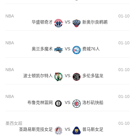
NBA
01-10
华盛顿奇才
VS
新奥尔良鹈鹕
NBA
01-10
奥兰多魔术
VS
费城76人
NBA
01-10
波士顿凯尔特人
VS
多伦多猛龙
NBA
01-10
布鲁克林篮网
VS
洛杉矶快船
墨西女超
01-10
圣路易斯竞技女足
VS
普马斯女足